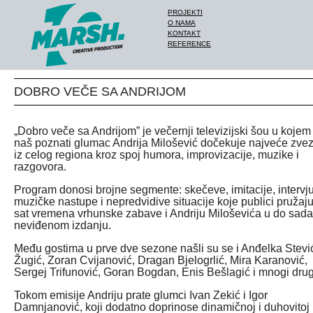
PROJEKTI
O NAMA
KONTAKT
REFERENCE
DOBRO VEČE SA ANDRIJOM
„Dobro veče sa Andrijom” je večernji televizijski šou u kojem
naš poznati glumac Andrija Milošević dočekuje najveće zve
iz celog regiona kroz spoj humora, improvizacije, muzike i
razgovora.
Program donosi brojne segmente: skečeve, imitacije, intervj
muzičke nastupe i nepredvidive situacije koje publici pružaj
sat vremena vrhunske zabave i Andriju Miloševića u do sada
neviđenom izdanju.
Među gostima u prve dve sezone našli su se i Anđelka Stevi
Žugić, Zoran Cvijanović, Dragan Bjelogrlić, Mira Karanović,
Sergej Trifunović, Goran Bogdan, Enis Bešlagić i mnogi drug
Tokom emisije Andriju prate glumci Ivan Zekić i Igor
Damnjanović, koji dodatno doprinose dinamičnoj i duhovitoj