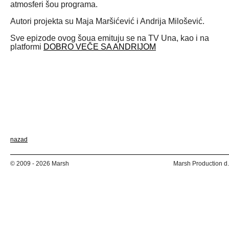
atmosferi šou programa.
Autori projekta su Maja Maršićević i Andrija Milošević.
Sve epizode ovog šoua emituju se na TV Una, kao i na
platformi
DOBRO VEČE SA ANDRIJOM
nazad
© 2009 - 2026 Marsh
Marsh Production d.