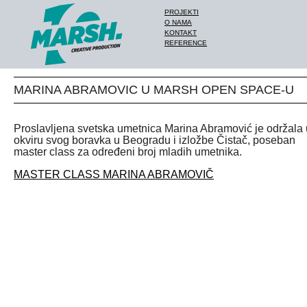
PROJEKTI
O NAMA
KONTAKT
REFERENCE
MARINA ABRAMOVIC U MARSH OPEN SPACE-U
Proslavljena svetska umetnica Marina Abramović je održala 
okviru svog boravka u Beogradu i izložbe Čistač, poseban
master class za određeni broj mladih umetnika.
MASTER CLASS MARINA ABRAMOVIČ