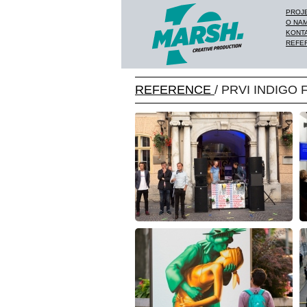
PROJ
O NA
KONT
REFE
REFERENCE
/ PRVI INDIGO 