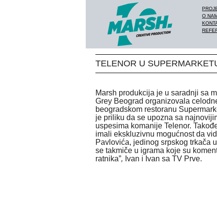
PROJ
O NA
KONT
REFE
TELENOR U SUPERMARKET
Marsh produkcija je u saradnji sa
Grey Beograd organizovala celodn
beogradskom restoranu Supermarke
je priliku da se upozna sa najnoviji
uspesima komanije Telenor. Takođe
imali ekskluzivnu mogućnost da vide
Pavlovića, jedinog srpskog trkača u
se takmiče u igrama koje su komenta
ratnika”
,
Ivan i Ivan sa TV Prve.