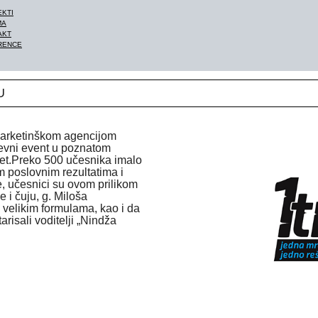
EKTI
MA
AKT
RENCE
U
 marketinškom agencijom
evni event u poznatom
t.Preko 500 učesnika imalo
m poslovnim rezultatima i
, učesnici su ovom prilikom
 i čuju, g. Miloša
 velikim formulama, kao i da
risali voditelji „Nindža