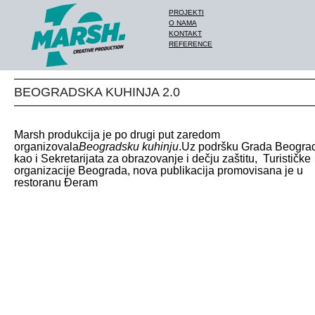
PROJEKTI
O NAMA
KONTAKT
REFERENCE
BEOGRADSKA KUHINJA 2.0
Marsh produkcija je po drugi put zaredom
organizovala
Beogradsku kuhinju
.Uz podršku Grada Beogra
kao i Sekretarijata za obrazovanje i dečju zaštitu, Turističke
organizacije Beograda, nova publikacija promovisana je u
restoranu Đeram