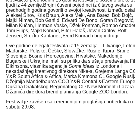
ljudi iz 44 zemlje.Brojni čuveni pojedinci iz čitavog sveta su
predhodnih godina govorili o svojoj kreativnosti između ostal
Aleksej Širov, Kris Braun, Aleks Meki, Ana Barez, Bob Dojč,
Majkl Niman, Bob Garfild, Edvard De Bono, Goran Bregović,
Milan Kučan, Herman Vaske, Džek Portman, Rambo Amade
Tom Filips, Majkl Konrad, Piter Halaš, Jovan Ćirilov, Rolf
Jensen, Srećko Kantanec, Đerđ Konrad i brojni drugi.
Ove godine delegati festivala iz 15 zemalja – Litvanije, Leton
Mađarske, Poljske, Češke, Slovačke, Rusije, Kipra, Srbije,
Slovenije, Bosne i Hercegovine, Hrvatske, Makedonije,
Bugarske i Ukrajine imali su priliku da slušaju predavanja Fi
Dikinsona, vlasnika agencije
Some Ideas
iz Londona i
nekadašnjeg kreativnog direktora Nike-a, Grejema Langa 
Y&R South Africa & Africa, Marka Kremona CL Google Rusij
Džejmija Mandelbauma CCO Y&R Central &Eastern Europe
Dušana Drakalskog Regionalnog CD New Moment i Lazara
Džamića direktora brend planiranja Google ZOO London.
Festival je završen sa ceremonijom proglašnja pobednika u
subotu 29.08.