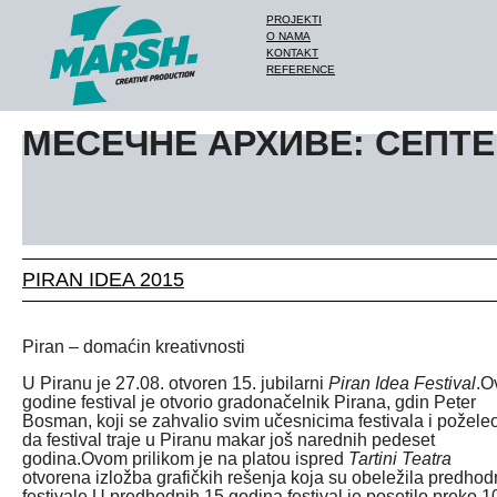
PROJEKTI
O NAMA
KONTAKT
REFERENCE
МЕСЕЧНЕ АРХИВЕ: СЕПТЕ
PIRAN IDEA 2015
Piran – domaćin kreativnosti
U Piranu je 27.08. otvoren 15. jubilarni
Piran Idea Festival
.O
godine festival je otvorio gradonačelnik Pirana, gdin Peter
Bosman, koji se zahvalio svim učesnicima festivala i požele
da festival traje u Piranu makar još narednih pedeset
godina.Ovom prilikom je na platou ispred
Tartini Teatra
otvorena izložba grafičkih rešenja koja su obeležila predho
festivale.U predhodnih 15 godina festival je posetilo preko 