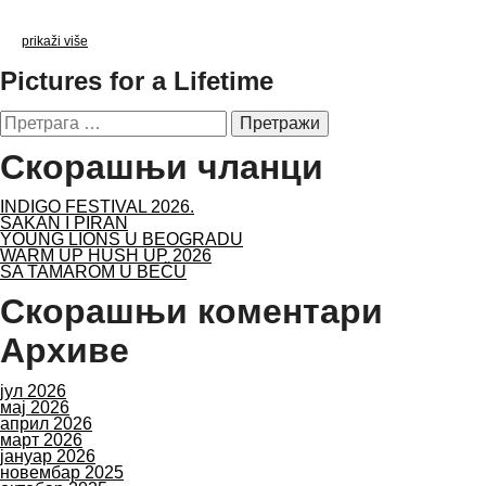
prikaži više
Pictures for a Lifetime
Претрага
за:
Скорашњи чланци
INDIGO FESTIVAL 2026.
SAKAN I PIRAN
YOUNG LIONS U BEOGRADU
WARM UP HUSH UP 2026
SA TAMAROM U BEČU
Скорашњи коментари
Архиве
јул 2026
мај 2026
април 2026
март 2026
јануар 2026
новембар 2025