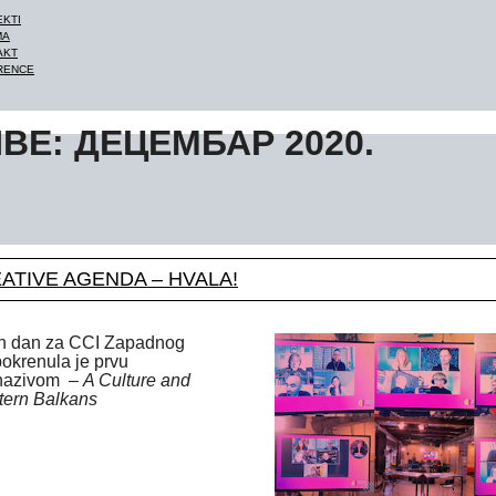
EKTI
MA
AKT
RENCE
ВЕ: ДЕЦЕМБАР 2020.
ATIVE AGENDA – HVALA!
an dan za CCI Zapadnog
pokrenula je prvu
nazivom –
A Culture and
stern Balkans