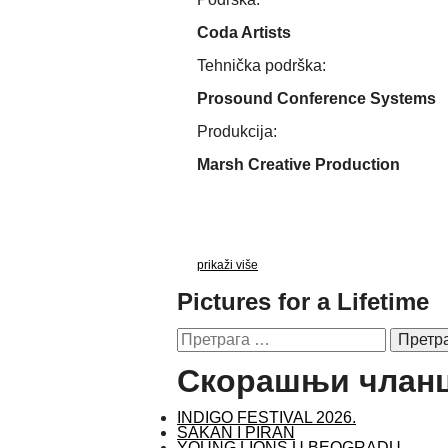
Coda Artists
Tehnička podrška:
Prosound Conference Systems
Produkcija:
Marsh Creative Production
prikaži više
Pictures for a Lifetime
Претрага
за:
Скорашњи члан
INDIGO FESTIVAL 2026.
SAKAN I PIRAN
YOUNG LIONS U BEOGRADU