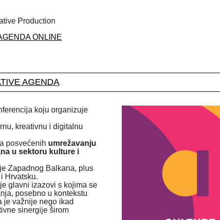
ative Production
AGENDA ONLINE
ATIVE AGENDA
nferencija koju organizuje
rnu, kreativnu i digitalnu
ja posvećenih
umrežavanju
na u sektoru kulture i
ije Zapadnog Balkana, plus
 i Hrvatsku.
e glavni izazovi s kojima se
anja, posebno u kontekstu
 je važnije nego ikad
ativne sinergije širom