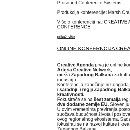
Prosound Conference Systems
Produkcija konferencije: Marsh Cre
Više o konferenciji na:
CREATIVE 
CONFERENCE
prikaži više
ONLINE KONFERNCIJA CRE
Creative Agenda
prva je online ko
Arteria Creative Network
,
mreža
Zapadnog Balkana
za kultu
industriju.
Konferencija započinje niz događa
i saradnji
u
regiji Zapadnog Balka
kreativnosti.
Fokusiraće se na
šest zemalja
reg
dve dodatne zemlje EU
, Sloveniju
U ovim vremenima previranja postoj
suočava budućnost života i poslov
ovog regionalnog ekosistema. Sada
fokusirati se na razvoj kulture i kre
Zapadnog Balkana.