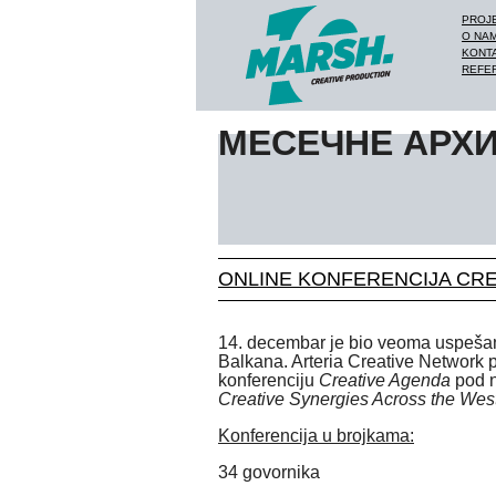
PROJ
O NA
KONT
REFE
МЕСЕЧНЕ АРХИ
ONLINE KONFERENCIJA CRE
14. decembar je bio veoma uspeš
Balkana. Arteria Creative Network 
konferenciju
Creative Agenda
pod 
Creative Synergies Across the We
Konferencija u brojkama:
34 govornika