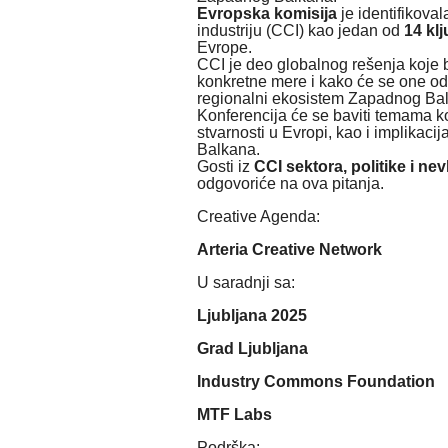
Evropska komisija
je identifikoval
industriju (CCI) kao jedan od
14 kl
Evrope.
CCI je deo globalnog rešenja koje b
konkretne mere i kako će se one odr
regionalni ekosistem Zapadnog Ba
Konferencija će se baviti temama ko
stvarnosti u Evropi, kao i implikac
Balkana.
Gosti iz
CCI sektora, politike i ne
odgovoriće na ova pitanja.
Creative Agenda:
Arteria Creative Network
U saradnji sa:
Ljubljana 2025
Grad Ljubljana
Industry Commons Foundation
MTF Labs
Podrška: