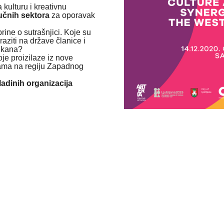
a kulturu i kreativnu
jučnih sektora
za oporavak
rine o sutrašnjici. Koje su
aziti na države članice i
lkana?
je proizilaze iz nove
ijama na regiju Zapadnog
vladinih organizacija