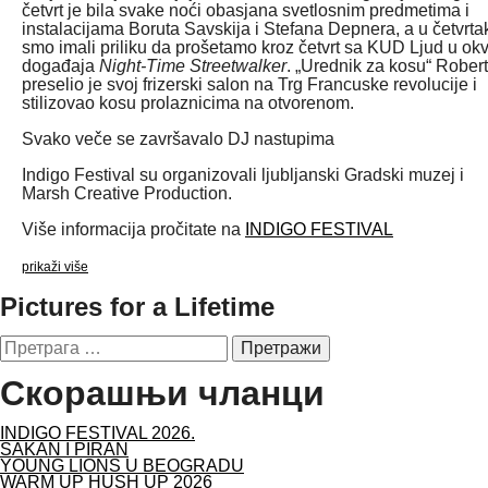
četvrt je bila svake noći obasjana svetlosnim predmetima i
instalacijama Boruta Savskija i Stefana Depnera, a u četvrta
smo imali priliku da prošetamo kroz četvrt sa KUD Ljud u okv
događaja
Night-Time Streetwalker
. „Urednik za kosu“ Robert
preselio je svoj frizerski salon na Trg Francuske revolucije i
stilizovao kosu prolaznicima na otvorenom.
Svako veče se završavalo DJ nastupima
Indigo Festival su organizovali ljubljanski Gradski muzej i
Marsh Creative Production.
Više informacija pročitate na
INDIGO FESTIVAL
prikaži više
Pictures for a Lifetime
Претрага
за:
Скорашњи чланци
INDIGO FESTIVAL 2026.
SAKAN I PIRAN
YOUNG LIONS U BEOGRADU
WARM UP HUSH UP 2026