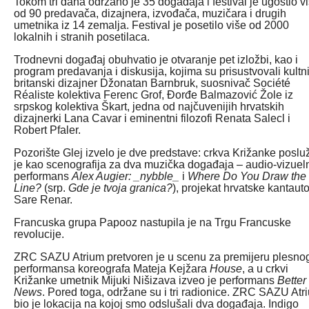
Tokom tri dana održano je 35 događaja i festival je ugostio v
od 90 predavača, dizajnera, izvođača, muzičara i drugih
umetnika iz 14 zemalja. Festival je posetilo više od 2000
lokalnih i stranih posetilaca.
Trodnevni događaj obuhvatio je otvaranje pet izložbi, kao i
program predavanja i diskusija, kojima su prisustvovali kultn
britanski dizajner Džonatan Barnbruk, suosnivač Société
Réaliste kolektiva Ferenc Grof, Đorđe Balmazović Žole iz
srpskog kolektiva Škart, jedna od najčuvenijih hrvatskih
dizajnerki Lana Cavar i eminentni filozofi Renata Salecl i
Robert Pfaler.
Pozorište Glej izvelo je dve predstave: crkva Križanke posluž
je kao scenografija za dva muzička događaja – audio-vizuel
performans
Alex Augier: _nybble_
i
Where Do You Draw the
Line?
(srp.
Gde je tvoja granica?
), projekat hrvatske kantaut
Sare Renar.
Francuska grupa Papooz nastupila je na Trgu Francuske
revolucije.
ZRC SAZU Atrium pretvoren je u scenu za premijeru plesno
performansa koreografa Mateja Kejžara
House
, a u crkvi
Križanke umetnik Mijuki Nišizava izveo je performans
Better
News
. Pored toga, održane su i tri radionice. ZRC SAZU Atr
bio je lokacija na kojoj smo odslušali dva događaja. Indigo