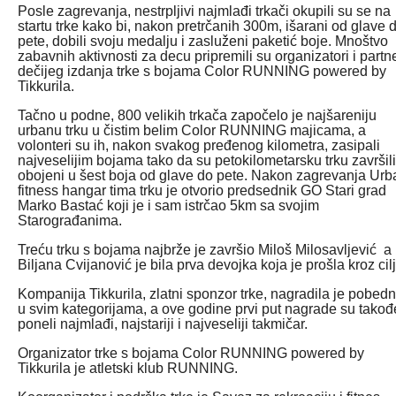
Posle zagrevanja, nestrpljivi najmlađi trkači okupili su se na
startu trke kako bi, nakon pretrčanih 300m, išarani od glave 
pete, dobili svoju medalju i zasluženi paketić boje. Mnoštvo
zabavnih aktivnosti za decu pripremili su organizatori i partne
dečijeg izdanja trke s bojama Color RUNNING powered by
Tikkurila.
Tačno u podne, 800 velikih trkača započelo je najšareniju
urbanu trku u čistim belim Color RUNNING majicama, a
volonteri su ih, nakon svakog pređenog kilometra, zasipali
najveselijim bojama tako da su petokilometarsku trku završili
obojeni u šest boja od glave do pete. Nakon zagrevanja Urb
fitness hangar tima trku je otvorio predsednik GO Stari grad
Marko Bastać koji je i sam istrčao 5km sa svojim
Starograđanima.
Treću trku s bojama najbrže je završio Miloš Milosavljević a
Biljana Cvijanović je bila prva devojka koja je prošla kroz cilj
Kompanija Tikkurila, zlatni sponzor trke, nagradila je pobedn
u svim kategorijama, a ove godine prvi put nagrade su takođ
poneli najmlađi, najstariji i najveseliji takmičar.
Organizator trke s bojama Color RUNNING powered by
Tikkurila je atletski klub RUNNING.