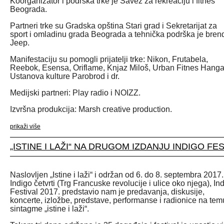
Koorganizator i podrška trke je Savez za rekreaciju i fitnes
Beograda.
Partneri trke su Gradska opština Stari grad i Sekretarijat za
sport i omladinu grada Beograda a tehnička podrška je bren
Jeep.
Manifestaciju su pomogli prijatelji trke: Nikon, Frutabela,
Reebok, Esensa, Oriflame, Knjaz Miloš, Urban Fitnes Hanga
Ustanova kulture Parobrod i dr.
Medijski partneri: Play radio i NOIZZ.
Izvršna produkcija: Marsh creative production.
prikaži više
„ISTINE I LAŽI“ NA DRUGOM IZDANJU INDIGO FE
Naslovljen „Istine i laži“ i održan od 6. do 8. septembra 2017.
Indigo četvrti (Trg Francuske revolucije i ulice oko njega), In
Festival 2017. predstavio nam je predavanja, diskusije,
koncerte, izložbe, predstave, performanse i radionice na tem
sintagme „istine i laži“.