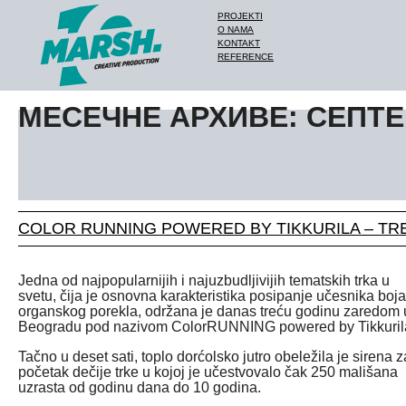
PROJEKTI
O NAMA
KONTAKT
REFERENCE
МЕСЕЧНЕ АРХИВЕ: СЕПТЕ
COLOR RUNNING POWERED BY TIKKURILA – TRE
Jedna od najpopularnijih i najuzbudljivijih tematskih trka u
svetu, čija je osnovna karakteristika posipanje učesnika bo
organskog porekla, održana je danas treću godinu zaredom 
Beogradu pod nazivom ColorRUNNING powered by Tikkuril
Tačno u deset sati, toplo dorćolsko jutro obeležila je sirena z
početak dečije trke u kojoj je učestvovalo čak 250 mališana
uzrasta od godinu dana do 10 godina.