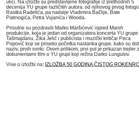
ulici. Na izložbi su predstavljene fotografije iz prethodnih 5
decenija YU grupe različitih autora, od njihovog prvog fotogr
Rastka Radetića, pa nadalje Vladimira Bačlije, Bate
Patrnogića, Petra Vujanića i Wooda.
Prisutne su pozdravili Marko Maršićević ispred Marsh
produkcije, koja je jedan od organizatora koncerta YU grupe
Tašmajdanu, Žika Jelić i publicista i muzički kritičar Peca
Popović koji se prisetio početka nastanka grupe, kako su dob
naziv, prvih svirki. Ovom prilikom, prvi put je prikazan trejler 
dokumentarni film o YU grupi koji režira Darko Lungulov.
Vise o izložbi na:
IZLOŽBA 50 GODINA ČISTOG ROKENR