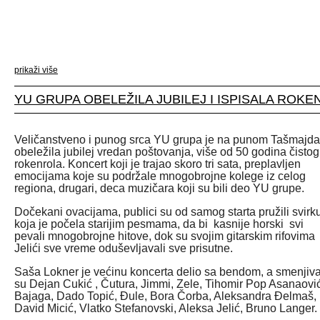
prikaži više
YU GRUPA OBELEŽILA JUBILEJ I ISPISALA ROKE
Veličanstveno i punog srca YU grupa je na punom Tašmajd
obeležila jubilej vredan poštovanja, više od 50 godina čistog
rokenrola. Koncert koji je trajao skoro tri sata, preplavljen
emocijama koje su podržale mnogobrojne kolege iz celog
regiona, drugari, deca muzičara koji su bili deo YU grupe.
Dočekani ovacijama, publici su od samog starta pružili svirk
koja je počela starijim pesmama, da bi kasnije horski svi
pevali mnogobrojne hitove, dok su svojim gitarskim rifovima
Jelići sve vreme oduševljavali sve prisutne.
Saša Lokner je većinu koncerta delio sa bendom, a smenjiva
su Dejan Cukić , Čutura, Jimmi, Zele, Tihomir Pop Asanaović
Bajaga, Dado Topić, Đule, Bora Čorba, Aleksandra Đelmaš,
David Micić, Vlatko Stefanovski, Aleksa Jelić, Bruno Langer.