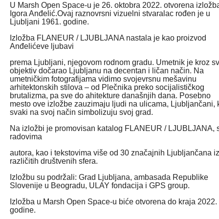
U Marsh Open Space-u je 26. oktobra 2022. otvorena izložb
Igora Anđelić.Ovaj raznovrsni vizuelni stvaralac rođen je u
Ljubljani 1961. godine.
Izložba FLANEUR / LJUBLJANA nastala je kao proizvod
Anđelićeve ljubavi
prema Ljubljani, njegovom rodnom gradu. Umetnik je kroz sv
objektiv dočarao Ljubljanu na decentan i ličan način. Na
umetničkim fotografijama vidimo svojevrsnu mešavinu
arhitektonskih stilova – od Plečnika preko socijalističkog
brutalizma, pa sve do ahitekture današnjih dana. Posebno
mesto ove izložbe zauzimaju ljudi na ulicama, Ljubljančani, k
svaki na svoj način simbolizuju svoj grad.
Na izložbi je promovisan katalog FLANEUR / LJUBLJANA, 
radovima
autora, kao i tekstovima više od 30 značajnih Ljubljančana i
različitih društvenih sfera.
Izložbu su podržali: Grad Ljubljana, ambasada Republike
Slovenije u Beogradu, ULAY fondacija i GPS group.
Izložba u Marsh Open Space-u biće otvorena do kraja 2022.
godine.