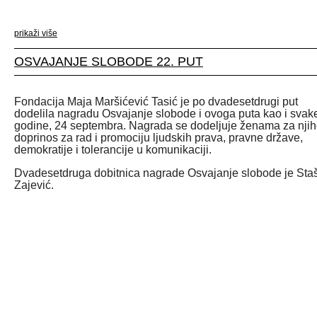
prikaži više
OSVAJANJE SLOBODE 22. PUT
Fondacija Maja Maršićević Tasić je po dvadesetdrugi put
dodelila nagradu Osvajanje slobode i ovoga puta kao i svak
godine, 24 septembra. Nagrada se dodeljuje ženama za nji
doprinos za rad i promociju ljudskih prava, pravne države,
demokratije i tolerancije u komunikaciji.
Dvadesetdruga dobitnica nagrade Osvajanje slobode je Sta
Zajević.