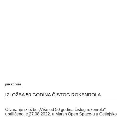
prikaži više
IZLOŽBA 50 GODINA ČISTOG ROKENROLA
Otvaranje izložbe „Više od 50 godina čistog rokenrola“
upriličeno je 27.08.2022. u Marsh Open Space-u u Cetinjsko