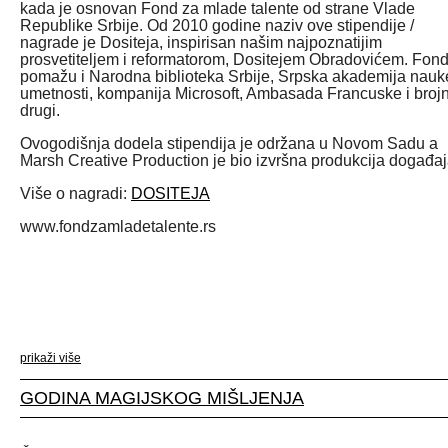
kada je osnovan Fond za mlade talente od strane Vlade
Republike Srbije. Od 2010 godine naziv ove stipendije /
nagrade je Dositeja, inspirisan našim najpoznatijim
prosvetiteljem i reformatorom, Dositejem Obradovićem. Fon
pomažu i Narodna biblioteka Srbije, Srpska akademija nauke
umetnosti, kompanija Microsoft, Ambasada Francuske i brojn
drugi.
Ovogodišnja dodela stipendija je održana u Novom Sadu a
Marsh Creative Production je bio izvršna produkcija događaj
Više o nagradi:
DOSITEJA
www.fondzamladetalente.rs
prikaži više
GODINA MAGIJSKOG MIŠLJENJA