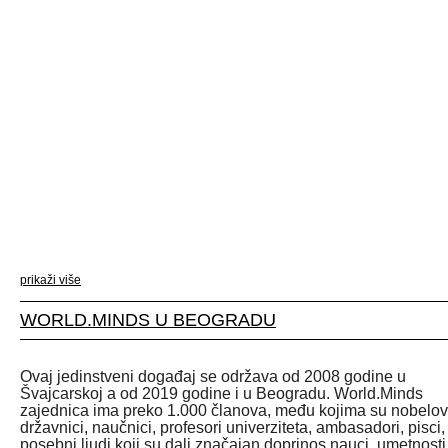
prikaži više
WORLD.MINDS U BEOGRADU
Ovaj jedinstveni događaj se održava od 2008 godine u
Švajcarskoj a od 2019 godine i u Beogradu. World.Minds
zajednica ima preko 1.000 članova, među kojima su nobelov
državnici, naučnici, profesori univerziteta, ambasadori, pisci,
posebni ljudi koji su dali značajan doprinos nauci, umetnosti 