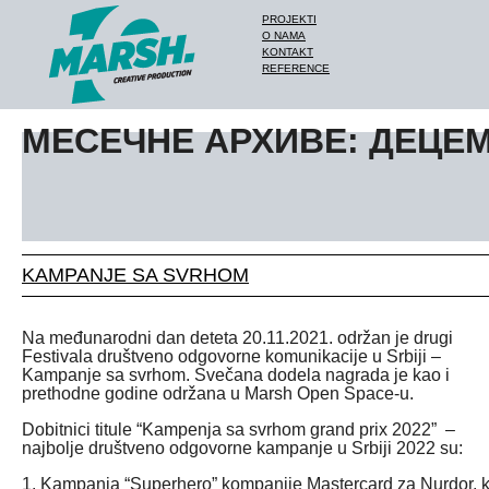
PROJEKTI
O NAMA
KONTAKT
REFERENCE
МЕСЕЧНЕ АРХИВЕ: ДЕЦЕМ
KAMPANJE SA SVRHOM
Na međunarodni dan deteta 20.11.2021. održan je drugi
Festivala društveno odgovorne komunikacije u Srbiji –
Kampanje sa svrhom. Svečana dodela nagrada je kao i
prethodne godine održana u Marsh Open Space-u.
Dobitnici titule “Kampenja sa svrhom grand prix 2022”
–
najbolje društveno odgovorne kampanje u Srbiji 2022 su:
1. Kampanja “Superhero” kompanije Mastercard za Nurdor, 