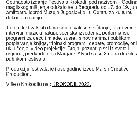
Četrnaesto izdanje Festivala Krokodil pod nazivom – Godin
magijskog mišljenja održalo se u Beogradu od 17. do 19. ju
amfiteatru ispred Muzeja Jugoslavije i u Centru za kulturnu
dekontaminaciju.
Tokom festivalskih dana smenjivali su se čitanje, razgovori, 
intervjui, muzički natupi, scenska izvođenja, performansi,
programi za decu i mlade, susreti s novinarima i publikom,
potpisivanja knjiga, tribinski programi, debate, promocije, on
uključenja, video projekcije. Brojni poznati pisci iz sveta i
regiona, predvođeni sa Margaret Atvud su se 3 dana družili 
publikom festivala.
Produkciju festivala je i ove godine izveo Marsh Creative
Production.
Više o Krokodilu na
:
KROKODIL 2022.