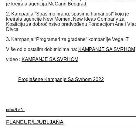
je kreirala agencija McCann Beograd.
2. Kampanja “Spasimo hranu, spasimo humanost” koju je
kreirala agencije New Moment New Ideas Company za
Koaliciju za dobročinstvo predvođenu Fondacijom Ane i Vla
Divca
3. Kampanja “Programeri za građane” kompanije Vega IT
Više od o ostalim dobitnicima na:
KAMPANJE SA SVRHOM
video :
KAMPANJE SA SVRHOM
Proglašene Kampanje Sa Svrhom 2022
prikaži više
FLANEUR/LJUBLJANA