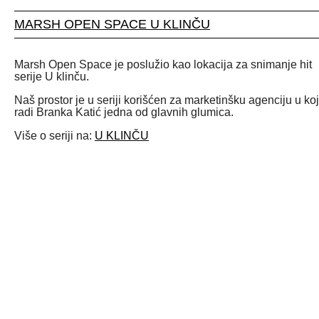
MARSH OPEN SPACE U KLINČU
Marsh Open Space je poslužio kao lokacija za snimanje hit
serije U klinču.
Naš prostor je u seriji korišćen za marketinšku agenciju u koj
radi Branka Katić jedna od glavnih glumica.
Više o seriji na:
U KLINČU