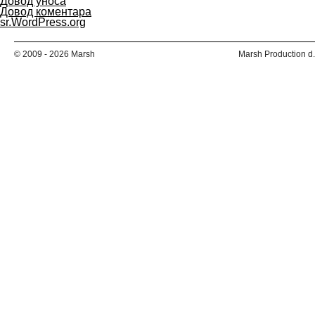
Довод уноса
Довод коментара
sr.WordPress.org
© 2009 - 2026 Marsh
Marsh Production d.