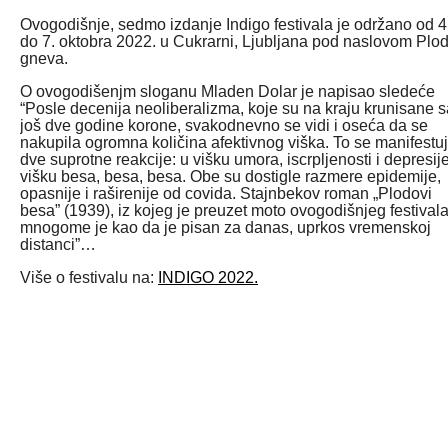
Ovogodišnje, sedmo izdanje Indigo festivala je održano od 4
do 7. oktobra 2022. u Cukrarni, Ljubljana pod naslovom Plo
gneva.
O ovogodišenjm sloganu Mladen Dolar je napisao sledeće
“Posle decenija neoliberalizma, koje su na kraju krunisane s
još dve godine korone, svakodnevno se vidi i oseća da se
nakupila ogromna količina afektivnog viška. To se manifestu
dve suprotne reakcije: u višku umora, iscrpljenosti i depresije
višku besa, besa, besa. Obe su dostigle razmere epidemije,
opasnije i raširenije od covida. Stajnbekov roman „Plodovi
besa” (1939), iz kojeg je preuzet moto ovogodišnjeg festivala
mnogome je kao da je pisan za danas, uprkos vremenskoj
distanci”…
Više o festivalu na:
INDIGO 2022.