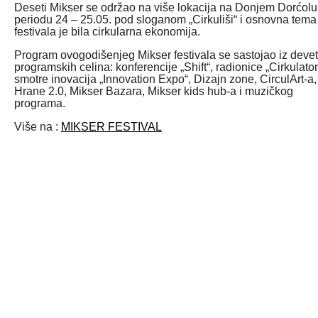
Deseti Mikser se održao na više lokacija na Donjem Dorćolu
periodu 24 – 25.05. pod sloganom „Cirkuliši“ i osnovna tema
festivala je bila cirkularna ekonomija.
Program ovogodišenjeg Mikser festivala se sastojao iz devet
programskih celina: konferencije „Shift“, radionice „Cirkulaton
smotre inovacija „Innovation Expo“, Dizajn zone, CirculArt-a,
Hrane 2.0, Mikser Bazara, Mikser kids hub-a i muzičkog
programa.
Više na :
MIKSER FESTIVAL