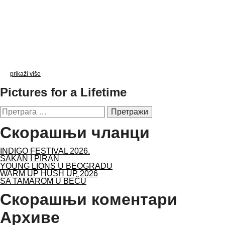
prikaži više
Pictures for a Lifetime
Претрага
за:
Скорашњи чланци
INDIGO FESTIVAL 2026.
SAKAN I PIRAN
YOUNG LIONS U BEOGRADU
WARM UP HUSH UP 2026
SA TAMAROM U BEČU
Скорашњи коментари
Архиве