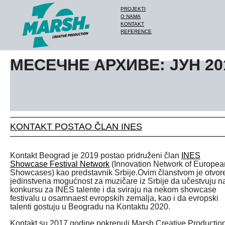
PROJEKTI
O NAMA
KONTAKT
REFERENCE
МЕСЕЧНЕ АРХИВЕ: ЈУН 20
KONTAKT POSTAO ČLAN INES
Kontakt Beograd je 2019 postao pridruženi član
INES
Showcase Festival Network
(Innovation Network of Europea
Showcases) kao predstavnik Srbije.Ovim članstvom je otvor
jedinstvena mogućnost za muzičare iz Srbije da učestvuju n
konkursu za INES talente i da sviraju na nekom showcase
festivalu u osamnaest evropskih zemalja, kao i da evropski
talenti gostuju u Beogradu na Kontaktu 2020.
Kontakt su 2017 godine pokrenuli Marsh Creative Production