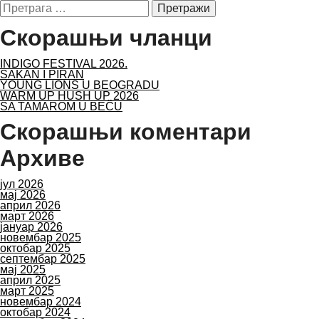
Претрага
за:
Скорашњи чланци
INDIGO FESTIVAL 2026.
SAKAN I PIRAN
YOUNG LIONS U BEOGRADU
WARM UP HUSH UP 2026
SA TAMAROM U BEČU
Скорашњи коментари
Архиве
јул 2026
мај 2026
април 2026
март 2026
јануар 2026
новембар 2025
октобар 2025
септембар 2025
мај 2025
април 2025
март 2025
новембар 2024
октобар 2024