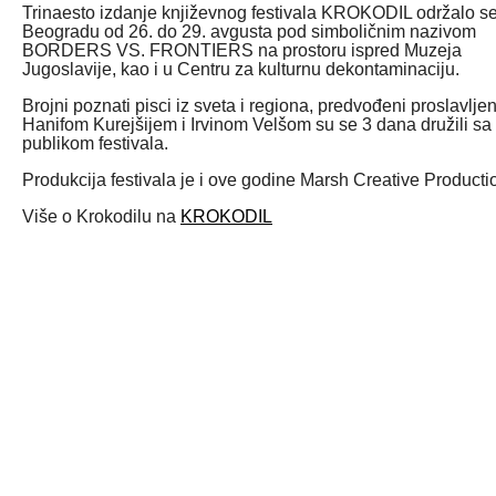
Trinaesto izdanje književnog festivala KROKODIL održalo s
Beogradu od 26. do 29. avgusta pod simboličnim nazivom
BORDERS VS. FRONTIERS na prostoru ispred Muzeja
Jugoslavije, kao i u Centru za kulturnu dekontaminaciju.
Brojni poznati pisci iz sveta i regiona, predvođeni proslavlje
Hanifom Kurejšijem i Irvinom Velšom su se 3 dana družili sa
publikom festivala.
Produkcija festivala je i ove godine Marsh Creative Producti
Više o Krokodilu na
KROKODIL