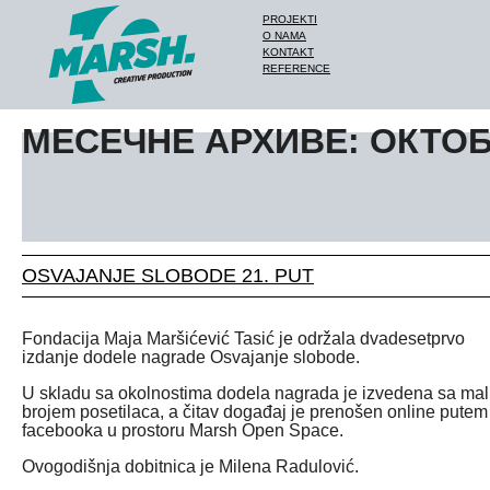
PROJEKTI
O NAMA
KONTAKT
REFERENCE
МЕСЕЧНЕ АРХИВЕ: ОКТОБА
OSVAJANJE SLOBODE 21. PUT
Fondacija Maja Maršićević Tasić je održala dvadesetprvo
izdanje dodele nagrade Osvajanje slobode.
U skladu sa okolnostima dodela nagrada je izvedena sa ma
brojem posetilaca, a čitav događaj je prenošen online putem
facebooka u prostoru Marsh Open Space.
Ovogodišnja dobitnica je Milena Radulović.